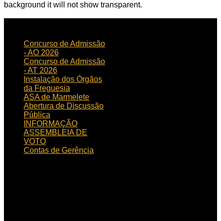
background it will not show transparent.
NOTICIAS
RECENTES
Concurso de Admissão
- AO 2026
Concurso de Admissão
- AT 2026
Instalação dos Órgãos
da Freguesia
ASA de Marmelete
Abertura de Discussão
Pública
INFORMAÇÃO
ASSEMBLEIA DE
VOTO
Contas de Gerência
HORÁRIO
DE FUNCIONAMENTO
Horário de funcionamento:
Dias úteis das 09h00 às
15h30