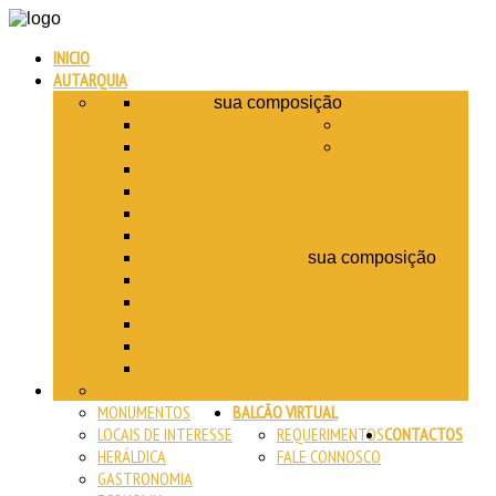
INICIO
AUTARQUIA
EXECUTIVO
JUNTA
sua composição
CONTAS DE GERÊNCIA
ASSEMBLEIA
PLANOS E ORÇAMENTOS
SERVIÇOS
EDITAIS/AVISOS
ATAS
DELIBERAÇÕES
OUTROS DOCUMENTOS JUNTA
MEMBROS DA ASSEMBLEIA
sua composição
REGIMENTO
EDITAIS
ATAS ASSEMBLEIA
DELIBERAÇÕES ASSEMBLEIA
OUTROS DOCUMENTOS ASSEMBLEIA
CASA DO MEDRONHO
A FREGUESIA
MONUMENTOS
BALCÃO VIRTUAL
LOCAIS DE INTERESSE
REQUERIMENTOS
CONTACTOS
HERÁLDICA
FALE CONNOSCO
GASTRONOMIA