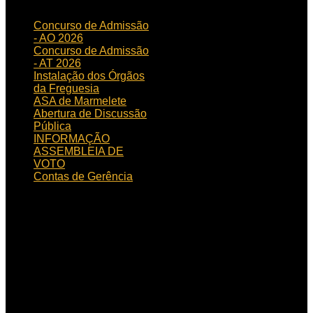
Concurso de Admissão
- AO 2026
Concurso de Admissão
- AT 2026
Instalação dos Órgãos
da Freguesia
ASA de Marmelete
Abertura de Discussão
Pública
INFORMAÇÃO
ASSEMBLEIA DE
VOTO
Contas de Gerência
HORÁRIO
DE FUNCIONAMENTO
Horário de funcionamento:
Dias úteis das 09h00 às
15h30
Localização:
Rua de
Aljezur, n.º 12, 8550 – 145
Marmelete