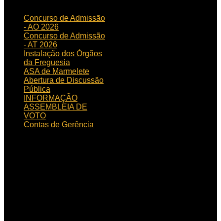
Concurso de Admissão
- AO 2026
Concurso de Admissão
- AT 2026
Instalação dos Órgãos
da Freguesia
ASA de Marmelete
Abertura de Discussão
Pública
INFORMAÇÃO
ASSEMBLEIA DE
VOTO
Contas de Gerência
HORÁRIO
DE FUNCIONAMENTO
Horário de funcionamento:
Dias úteis das 09h00 às
15h30
Localização:
Rua de
Aljezur, n.º 12, 8550 – 145
Marmelete