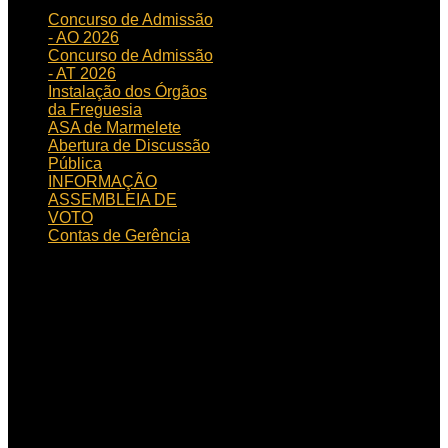
Concurso de Admissão
- AO 2026
Concurso de Admissão
- AT 2026
Instalação dos Órgãos
da Freguesia
ASA de Marmelete
Abertura de Discussão
Pública
INFORMAÇÃO
ASSEMBLEIA DE
VOTO
Contas de Gerência
HORÁRIO
DE FUNCIONAMENTO
Horário de funcionamento:
Dias úteis das 09h00 às
15h30
Localização:
Rua de
Aljezur, n.º 12, 8550 – 145
Marmelete