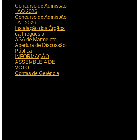
Concurso de Admissão
- AO 2026
Concurso de Admissão
- AT 2026
Instalação dos Órgãos
da Freguesia
ASA de Marmelete
Abertura de Discussão
Pública
INFORMAÇÃO
ASSEMBLEIA DE
VOTO
Contas de Gerência
HORÁRIO
DE FUNCIONAMENTO
Horário de funcionamento:
Dias úteis das 09h00 às
15h30
Localização:
Rua de
Aljezur, n.º 12, 8550 – 145
Marmelete