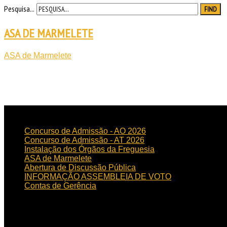
Pesquisa...
FIND
ASA DE MARMELETE
ASA de Marmelete
NOTICIAS
RECENTES
Concurso de Admissão - AO 2026
Concurso de Admissão - AT 2026
Instalação dos Órgãos da Freguesia
ASA de Marmelete
Abertura de Discussão Pública
INFORMAÇÃO ASSEMBLEIA DE VOTO
Contas de Gerência
HORÁRIO
DE FUNCIONAMENTO
Horário de funcionamento:
Dias úteis das 09h00 às 15h30