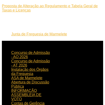
Proposta de Alteração ao Regulamento e Tabela Geral de
Taxas e Licenças
Junta de Freguesia de Marmelete
NOTICIAS
RECENTES
Concurso de Admissão
- AO 2026
Concurso de Admissão
- AT 2026
Instalação dos Órgãos
da Freguesia
ASA de Marmelete
Abertura de Discussão
Pública
INFORMAÇÃO
ASSEMBLEIA DE
VOTO
Contas de Gerência