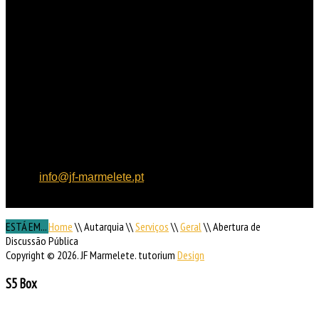
HORÁRIO
DE FUNCIONAMENTO
Horário de funcionamento:
Dias úteis das 09h00 às
15h30
Localização:
Rua de
Aljezur, n.º 12, 8550 – 145
Marmelete
Contactos:
Tel: 282 955
121, Fax: 282 955 130,
email:
info@jf-marmelete.pt
NIF:
507 052 170
ESTÁ EM...
Home
\\
Autarquia
\\
Serviços
\\
Geral
\\
Abertura de
Discussão Pública
Copyright © 2026. JF Marmelete. tutorium
Design
S5 Box