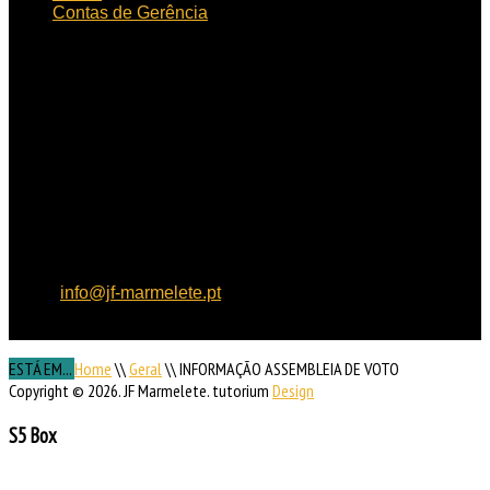
Contas de Gerência
HORÁRIO
DE FUNCIONAMENTO
Horário de funcionamento:
Dias úteis das 09h00 às
15h30
Localização:
Rua de
Aljezur, n.º 12, 8550 – 145
Marmelete
Contactos:
Tel: 282 955
121, Fax: 282 955 130,
email:
info@jf-marmelete.pt
NIF:
507 052 170
ESTÁ EM...
Home
\\
Geral
\\
INFORMAÇÃO ASSEMBLEIA DE VOTO
Copyright © 2026. JF Marmelete. tutorium
Design
S5 Box