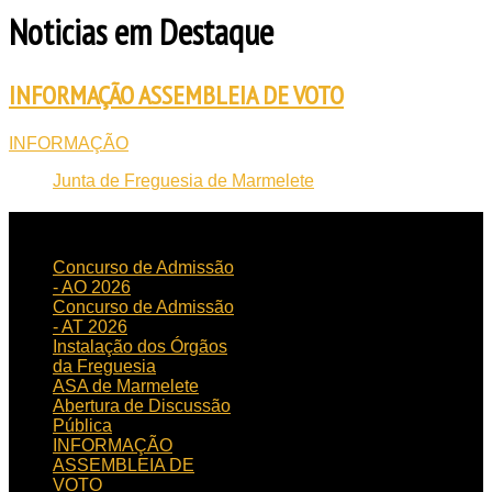
Noticias em Destaque
INFORMAÇÃO ASSEMBLEIA DE VOTO
INFORMAÇÃO
Junta de Freguesia de Marmelete
NOTICIAS
RECENTES
Concurso de Admissão
- AO 2026
Concurso de Admissão
- AT 2026
Instalação dos Órgãos
da Freguesia
ASA de Marmelete
Abertura de Discussão
Pública
INFORMAÇÃO
ASSEMBLEIA DE
VOTO