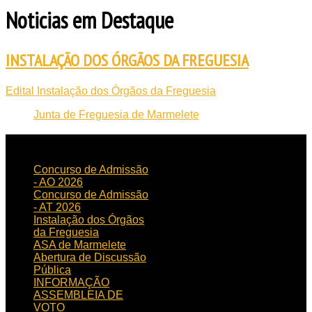
Noticias em Destaque
INSTALAÇÃO DOS ÓRGÃOS DA FREGUESIA
Edital Instalação dos Órgãos da Freguesia
Junta de Freguesia de Marmelete
NOTICIAS
RECENTES
Concurso de Admissão
- AO 2026
Concurso de Admissão
- AT 2026
Instalação dos Órgãos
da Freguesia
ASA de Marmelete
Abertura de Discussão
Pública
INFORMAÇÃO
ASSEMBLEIA DE
VOTO