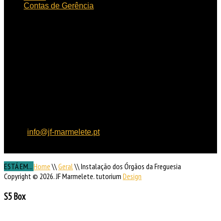
Contas de Gerência
HORÁRIO
DE FUNCIONAMENTO
Horário de funcionamento:
Dias úteis das 09h00 às
15h30
Localização:
Rua de
Aljezur, n.º 12, 8550 – 145
Marmelete
Contactos:
Tel: 282 955
121, Fax: 282 955 130,
email:
info@jf-marmelete.pt
NIF:
507 052 170
ESTÁ EM...
Home
\\
Geral
\\
Instalação dos Órgãos da Freguesia
Copyright © 2026. JF Marmelete. tutorium
Design
S5 Box